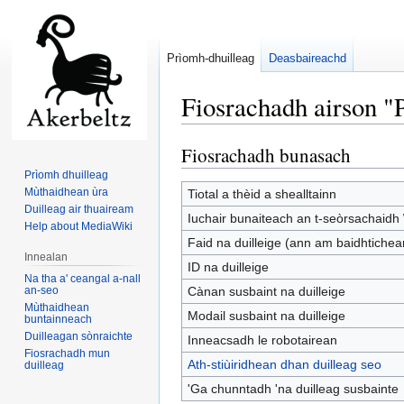
Prìomh-dhuilleag
Deasbaireachd
Fiosrachadh airson "
Fiosrachadh bunasach
Jump
Jump
to
to
Prìomh dhuilleag
navigation
search
Mùthaidhean ùra
Tiotal a thèid a shealltainn
Duilleag air thuaiream
Iuchair bunaiteach an t-seòrsachaidh 
Help about MediaWiki
Faid na duilleige (ann am baidhtichea
Innealan
ID na duilleige
Na tha a' ceangal a-nall
an-seo
Cànan susbaint na duilleige
Mùthaidhean
Modail susbaint na duilleige
buntainneach
Duilleagan sònraichte
Inneacsadh le robotairean
Fiosrachadh mun
Ath-stiùiridhean dhan duilleag seo
duilleag
'Ga chunntadh 'na duilleag susbainte