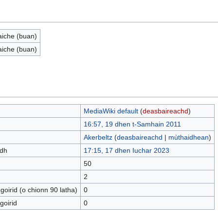
aiche (buan)
aiche (buan)
MediaWiki default
(
deasbaireachd
)
16:57, 19 dhen t-Samhain 2011
Akerbeltz
(
deasbaireachd
|
mùthaidhean
)
adh
17:15, 17 dhen Iuchar 2023
50
2
oirid (o chionn 90 latha)
0
goirid
0