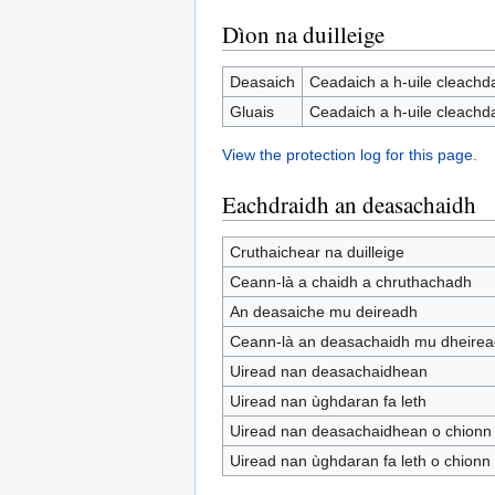
Dìon na duilleige
Deasaich
Ceadaich a h-uile cleachd
Gluais
Ceadaich a h-uile cleachd
View the protection log for this page.
Eachdraidh an deasachaidh
Cruthaichear na duilleige
Ceann-là a chaidh a chruthachadh
An deasaiche mu deireadh
Ceann-là an deasachaidh mu dheire
Uiread nan deasachaidhean
Uiread nan ùghdaran fa leth
Uiread nan deasachaidhean o chionn g
Uiread nan ùghdaran fa leth o chionn 