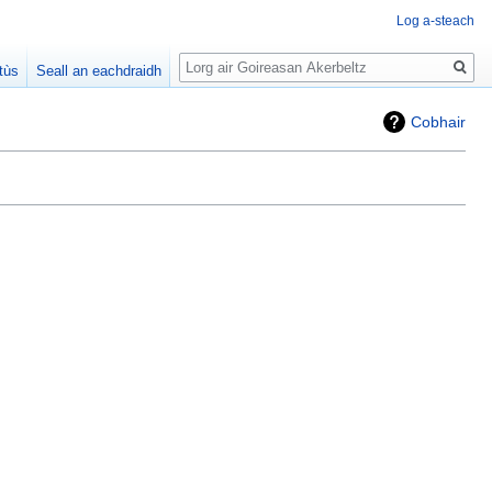
Log a-steach
Lorg
tùs
Seall an eachdraidh
Cobhair