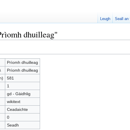
Leugh
Seall an 
Prìomh dhuilleag"
Prìomh dhuilleag
\
Prìomh dhuilleag
n)
581
1
gd - Gàidhlig
wikitext
Ceadaichte
0
Seadh