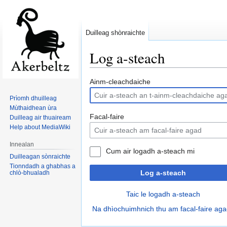
Duilleag shònraichte
Log a-steach
Jump
Jump
Ainm-cleachdaiche
to
to
Prìomh dhuilleag
navigation
search
Mùthaidhean ùra
Facal-faire
Duilleag air thuaiream
Help about MediaWiki
Innealan
Cum air logadh a-steach mi
Duilleagan sònraichte
Tionndadh a ghabhas a
Log a-steach
chlò-bhualadh
Taic le logadh a-steach
Na dhìochuimhnich thu am facal-faire ag