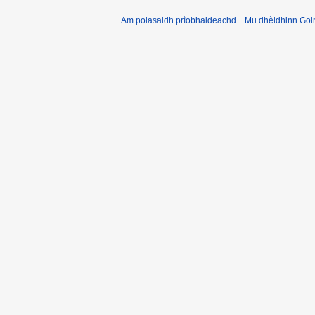
Am polasaidh prìobhaideachd
Mu dhèidhinn Goir