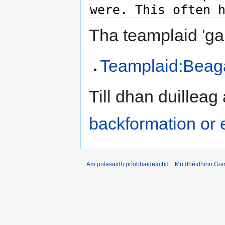
Tha teamplaid 'ga
Teamplaid:Beag
Till dhan duilleag
backformation or 
Am polasaidh prìobhaideachd
Mu dhèidhinn Goir