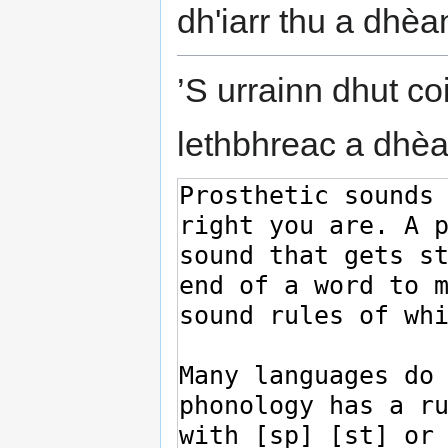
dh'iarr thu a dhè
’S urrainn dhut co
lethbhreac a dhè