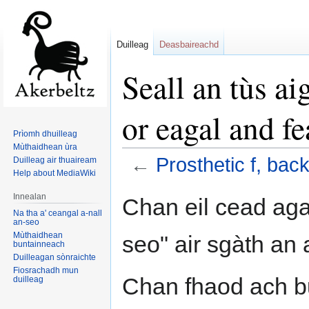
Duilleag
Deasbaireachd
Seall an tùs ai
or eagal and fe
Prìomh dhuilleag
Mùthaidhean ùra
←
Prosthetic f, bac
Duilleag air thuaiream
Help about MediaWiki
Jump
Jump
Innealan
Chan eil cead aga
to
to
Na tha a' ceangal a-nall
an-seo
navigation
search
Mùthaidhean
seo" air sgàth an 
buntainneach
Duilleagan sònraichte
Fiosrachadh mun
Chan fhaod ach b
duilleag