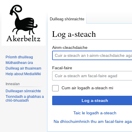
Duilleag shònraichte
Log a-steach
Jump
Jump
Ainm-cleachdaiche
to
to
Prìomh dhuilleag
navigation
search
Mùthaidhean ùra
Facal-faire
Duilleag air thuaiream
Help about MediaWiki
Innealan
Cum air logadh a-steach mi
Duilleagan sònraichte
Tionndadh a ghabhas a
Log a-steach
chlò-bhualadh
Taic le logadh a-steach
Na dhìochuimhnich thu am facal-faire ag