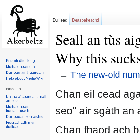
Duilleag
Deasbaireachd
Seall an tùs a
Why this suck
Prìomh dhuilleag
Mùthaidhean ùra
←
The new-old nume
Duilleag air thuaiream
Help about MediaWiki
Jump
Jump
Innealan
Chan eil cead aga
to
to
Na tha a' ceangal a-nall
an-seo
navigation
search
Mùthaidhean
seo" air sgàth an 
buntainneach
Duilleagan sònraichte
Fiosrachadh mun
Chan fhaod ach b
duilleag