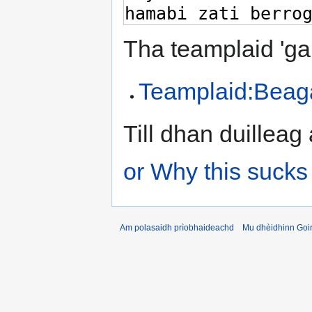
Tha teamplaid 'ga
Teamplaid:Beag
Till dhan duilleag
or Why this sucks
Am polasaidh prìobhaideachd
Mu dhèidhinn Goir