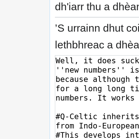
dh'iarr thu a dhè
’S urrainn dhut co
lethbhreac a dhè